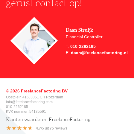
gerust contact op!
Daan Struijk
Financial Controller
T.
010-2262185
E.
daan@freelancefactoring.nl
© 2026 FreelanceFactoring BV
Oostplein 416, 3061 CH Rotterdam
info@freelancefactoring.com
010-2262185
KVK nummer: 54135591
Klanten waarderen FreelanceFactoring
★★★★★
★★★★★
4.7
/
5
uit
75
reviews