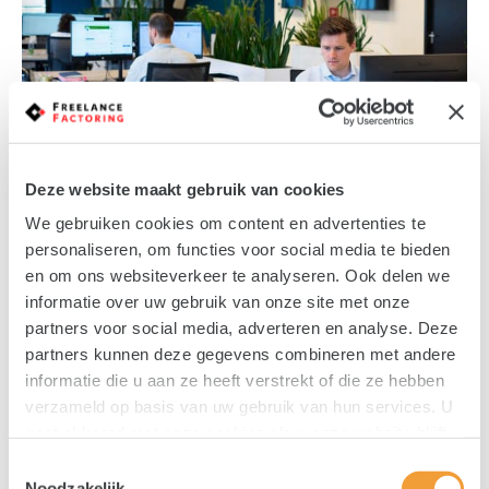
Deze website maakt gebruik van cookies
We gebruiken cookies om content en advertenties te
30 MAART 2026
DOOR IGOR MEIJS
FACTORING NIEUWS
personaliseren, om functies voor social media te bieden
Btw-deadline, openstaande facturen en onrust
en om ons websiteverkeer te analyseren. Ook delen we
in je hoofd
informatie over uw gebruik van onze site met onze
Zo helpt factoring én zo leg je het uit aan je opdrachtgever
partners voor social media, adverteren en analyse. Deze
De btw-deadline komt dichterbij, je boekhoudpakket
partners kunnen deze gegevens combineren met andere
herinnert je…
informatie die u aan ze heeft verstrekt of die ze hebben
verzameld op basis van uw gebruik van hun services. U
gaat akkoord met onze cookies als u onze website blijft
gebruiken.
Toestemmingsselectie
Noodzakelijk