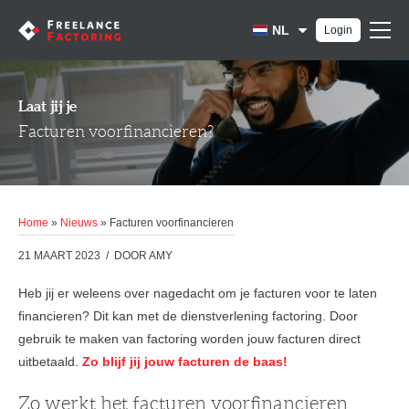
NL
Login
EN
Laat jij je
Facturen voorfinancieren?
Home
»
Nieuws
»
Facturen voorfinancieren
21 MAART 2023
DOOR AMY
Heb jij er weleens over nagedacht om je facturen voor te laten
financieren? Dit kan met de dienstverlening factoring. Door
gebruik te maken van factoring worden jouw facturen direct
uitbetaald.
Zo blijf jij jouw facturen de baas!
Zo werkt het facturen voorfinancieren