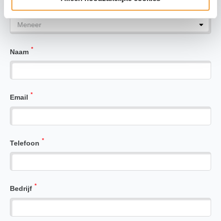
*
Aanhef
*
Naam
*
Email
*
Telefoon
*
Bedrijf