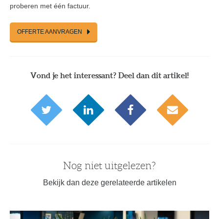
proberen met één factuur.
OFFERTE AANVRAGEN
Vond je het interessant? Deel dan dit artikel!
Twitter
LinkedIn
Facebook
E
-
a
i
m
l
Nog niet uitgelezen?
Bekijk dan deze gerelateerde artikelen